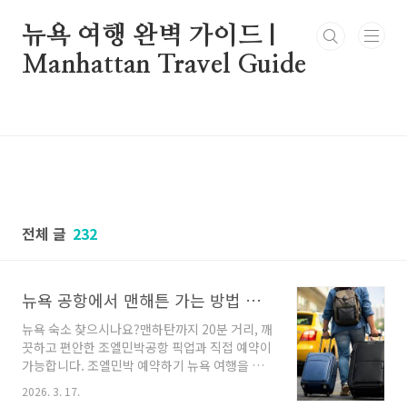
본문 바로가기
뉴욕 여행 완벽 가이드 |
Manhattan Travel Guide
전체 글
232
뉴욕 공항에서 맨해튼 가는 방법 총정리｜JFK, 라과디아, 뉴어크 공항별 이동 방법 비교
뉴욕 숙소 찾으시나요?맨하탄까지 20분 거리, 깨
끗하고 편안한 조엘민박공항 픽업과 직접 예약이
가능합니다. 조엘민박 예약하기 뉴욕 여행을 준
비할 때 가장 많이 검색하는 정보 중 하나가 바로
2026. 3. 17.
공항에서 맨해튼까지 어떻게 이동하느냐 입니다.