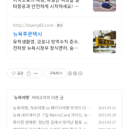
타항공과 안전하게 시작하세요! 미
국으로의 특별한 시작!
http://blueny82.com
광고
뉴욕푸른택시
유학생환영. 코로나 방역수칙 준수.
전차량 뉴욕시정부 정식면허. 숨겨
진요금 NO!
공감
구독하기
'
뉴욕여행
' 카테고리의 다른 글
뉴욕여행, 자유여행 vs 패키지여행 무엇이 더 좋
2023.05.31
을까요?
뉴욕 네비게이션 : 7일 MetroCard 가이드, 뉴욕
2023.05.29
(0)
메트로 시스템
특이한 맨해튼: 험난한 길에서 벗어난 활동
2023.05.27
(0)
(0)