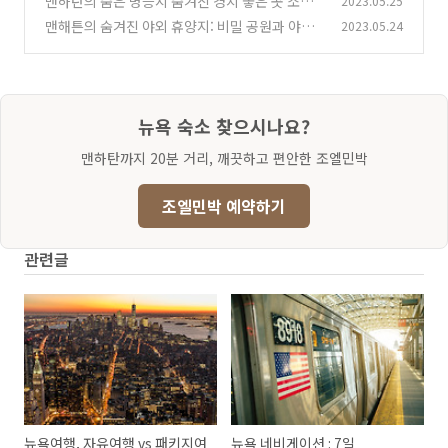
맨하탄의 숨은 명승지 숨겨진 경치 좋은 곳 소개
2023.05.25
맨해튼의 숨겨진 야외 휴양지: 비밀 공원과 야외
2023.05.24
(0)
공간
(0)
뉴욕 숙소 찾으시나요?
맨하탄까지 20분 거리, 깨끗하고 편안한 조엘민박
조엘민박 예약하기
관련글
뉴욕여행, 자유여행 vs 패키지여
뉴욕 네비게이션 : 7일