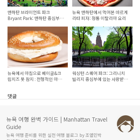
맨하탄 브라이언트 파크
뉴욕 맨하탄에서 먹어본 마르게
Bryant Park: 맨하탄 중심부의
리타 피자: 정통 이탈리아 요리
도시 오아시스
뉴욕에서 아침으로 베이글&크
워싱턴 스퀘어 파크: 그리니치
림치즈 못 참지 : 전형적인 아침
빌리지 중심부에 있는 사랑받는
식사 메뉴
만남의 장소
댓글
뉴욕 여행 완벽 가이드 | Manhattan Travel
Guide
뉴욕 여행 준비를 위한 실전 여행 블로그 by 조엘민박