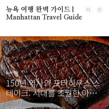
본문 바로가기
뉴욕 여행 완벽 가이드 |
Manhattan Travel Guide
뉴욕여행
150년 역사의 포터하우스 스
테이크: 시대를 초월한 아메
리칸 클래식
by 조엘민박 CHOEL HOUSE
2023. 4. 29.