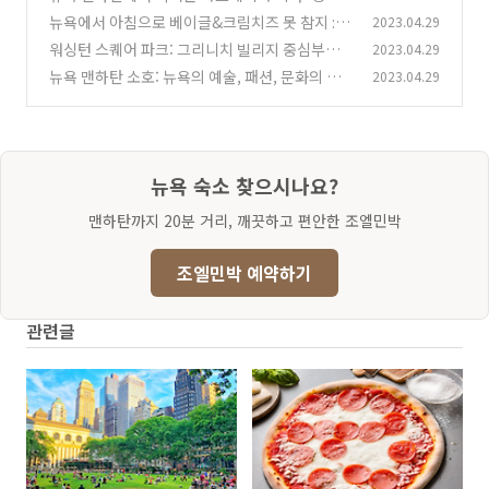
이탈리아 요리
뉴욕에서 아침으로 베이글&크림치즈 못 참지 : 전
2023.04.29
(0)
형적인 아침 식사 메뉴
워싱턴 스퀘어 파크: 그리니치 빌리지 중심부에
2023.04.29
(0)
있는 사랑받는 만남의 장소
뉴욕 맨하탄 소호: 뉴욕의 예술, 패션, 문화의 중
2023.04.29
(0)
심지
(0)
뉴욕 숙소 찾으시나요?
맨하탄까지 20분 거리, 깨끗하고 편안한 조엘민박
조엘민박 예약하기
관련글