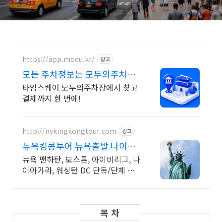
https://app.modu.kr/
광고
모든 주차정보는 모두의주차장
주차장 검색은 모두의주차장
타임스퀘어 모두의주차장에서 찾고
결제까지 한 번에!
http://nykingkongtour.com
광고
뉴욕킹콩투어 뉴욕출발 나이아
가라 당일투어
뉴욕 맨하탄, 보스톤, 아이비리그, 나
이아가라, 워싱턴 DC 단독/단체 럭
셔리투어 뉴욕 동부 투어는 킹콩과
함께