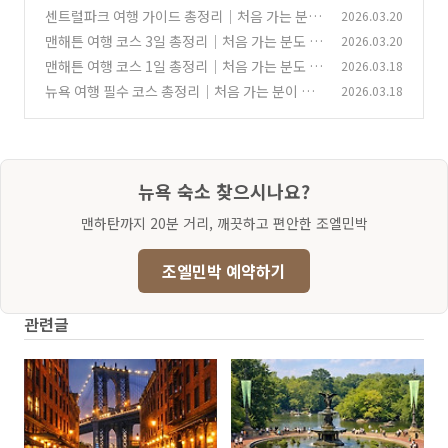
실패 없는 야경 포인트와 사진 스팟 총정리
센트럴파크 여행 가이드 총정리｜처음 가는 분도
2026.03.20
(1)
쉽게 보는 추천 코스와 명소
맨해튼 여행 코스 3일 총정리｜처음 가는 분도 따
2026.03.20
(1)
라가기 쉬운 3일 일정 추천
맨해튼 여행 코스 1일 총정리｜처음 가는 분도 실
2026.03.18
(0)
패 없는 하루 일정 추천
뉴욕 여행 필수 코스 총정리｜처음 가는 분이 꼭
2026.03.18
(0)
가봐야 할 대표 명소 추천
(0)
뉴욕 숙소 찾으시나요?
맨하탄까지 20분 거리, 깨끗하고 편안한 조엘민박
조엘민박 예약하기
관련글