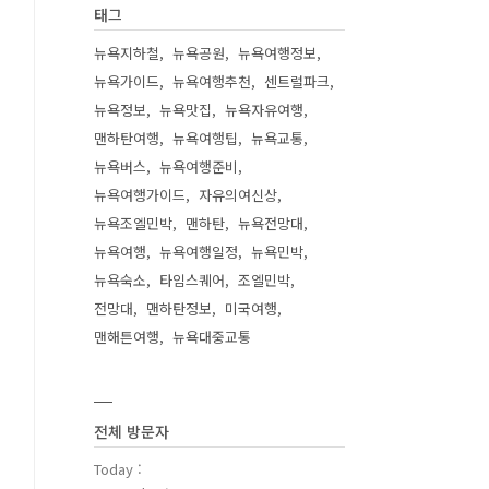
태그
뉴욕지하철
뉴욕공원
뉴욕여행정보
뉴욕가이드
뉴욕여행추천
센트럴파크
뉴욕정보
뉴욕맛집
뉴욕자유여행
맨하탄여행
뉴욕여행팁
뉴욕교통
뉴욕버스
뉴욕여행준비
뉴욕여행가이드
자유의여신상
뉴욕조엘민박
맨하탄
뉴욕전망대
뉴욕여행
뉴욕여행일정
뉴욕민박
뉴욕숙소
타임스퀘어
조엘민박
전망대
맨하탄정보
미국여행
맨해튼여행
뉴욕대중교통
전체 방문자
Today :