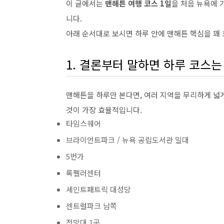
이 글에서는
맨해튼 여행 코스 1일
을 처음 뉴욕에 
니다.
아래 순서대로 보시면 하루 안에 맨해튼 핵심을 꽤
1. 결론부터 말하면 하루 코스
맨해튼을 하루만 본다면, 여러 지역을 무리하게 넓
것이 가장 효율적입니다.
타임스퀘어
브라이언트파크 / 뉴욕 공립도서관 일대
5번가
록펠러센터
세인트패트릭 대성당
센트럴파크 남쪽
전망대 1곳