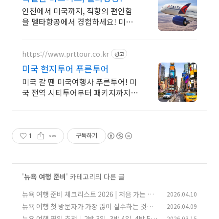
인천에서 미국까지, 직항의 편안함
을 델타항공에서 경험하세요! 미국
으로의 특별한 시작!
https://www.prttour.co.kr
광고
미국 현지투어 푸른투어
미국 갈 땐 미국여행사 푸른투어! 미
국 전역 시티투어부터 패키지까지
검증된 여행사
1
구독하기
'
뉴욕 여행 준비
' 카테고리의 다른 글
뉴욕 여행 준비 체크리스트 2026 | 처음 가는 분
2026.04.10
완벽 정리
뉴욕 여행 첫 방문자가 가장 많이 실수하는 것들
2026.04.09
(0)
2026년 총정리
뉴욕 여행 몇일 추천｜2박 3일, 3박 4일, 4박 5
2026.03.15
(0)