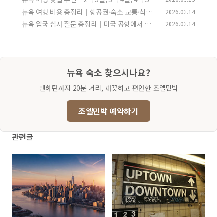
일, 5박 6일 중 가장 좋은 일정은?
뉴욕 여행 비용 총정리｜항공권·숙소·교통·식비
2026.03.14
(0)
까지 예산 한눈에 보기
뉴욕 입국 심사 질문 총정리｜미국 공항에서 실
2026.03.14
(0)
제로 많이 묻는 질문과 답변 팁
(0)
뉴욕 숙소 찾으시나요?
맨하탄까지 20분 거리, 깨끗하고 편안한 조엘민박
조엘민박 예약하기
관련글