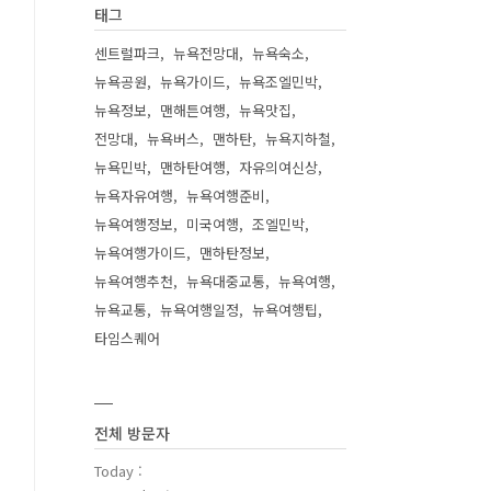
태그
센트럴파크
뉴욕전망대
뉴욕숙소
뉴욕공원
뉴욕가이드
뉴욕조엘민박
뉴욕정보
맨해튼여행
뉴욕맛집
전망대
뉴욕버스
맨하탄
뉴욕지하철
뉴욕민박
맨하탄여행
자유의여신상
뉴욕자유여행
뉴욕여행준비
뉴욕여행정보
미국여행
조엘민박
뉴욕여행가이드
맨하탄정보
뉴욕여행추천
뉴욕대중교통
뉴욕여행
뉴욕교통
뉴욕여행일정
뉴욕여행팁
타임스퀘어
전체 방문자
Today :