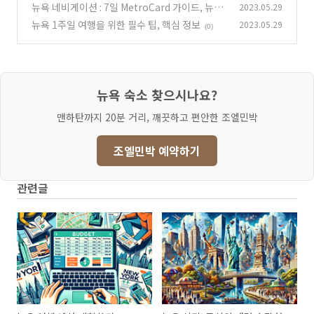
을까요?
뉴욕 네비게이션 : 7일 MetroCard 가이드, 뉴욕
2023.05.29
(0)
메트로 시스템
뉴욕 1주일 여행을 위한 필수 팁, 핵심 정보
2023.05.29
(0)
(0)
뉴욕 숙소 찾으시나요?
맨하탄까지 20분 거리, 깨끗하고 편안한 조엘민박
조엘민박 예약하기
관련글