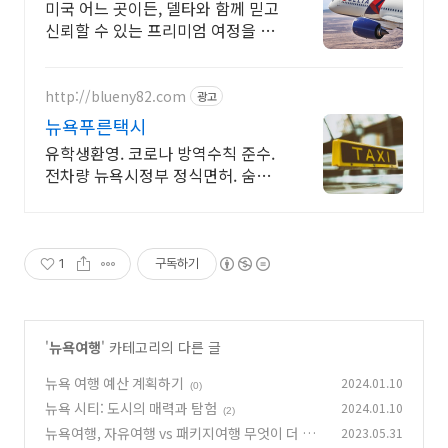
미국 어느 곳이든, 델타와 함께 믿고
신뢰할 수 있는 프리미엄 여정을 시
작하세요! 미국으로의 특별한 시작!
http://blueny82.com
광고
뉴욕푸른택시
유학생환영. 코로나 방역수칙 준수.
전차량 뉴욕시정부 정식면허. 숨겨
진요금 NO!
1
구독하기
'
뉴욕여행
' 카테고리의 다른 글
뉴욕 여행 예산 계획하기
2024.01.10
(0)
뉴욕 시티: 도시의 매력과 탐험
2024.01.10
(2)
뉴욕여행, 자유여행 vs 패키지여행 무엇이 더 좋
2023.05.31