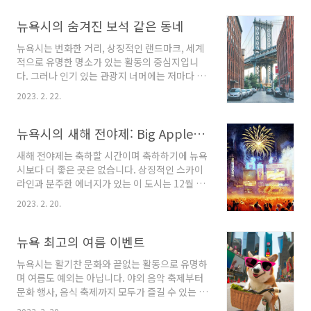
길 수 있는 로맨틱한 장소를 찾고 있거나 친구들
과 밤을 보낼 수 있는 장소를 찾고 있다면 뉴욕시
뉴욕시의 숨겨진 보석 같은 동네
에는 당신에게 딱 맞는 루프탑 바가 있습니다. 루
뉴욕시는 번화한 거리, 상징적인 랜드마크, 세계
프탑 멋진 전망의 바 뉴욕시에서 가장 상징적인
적으로 유명한 명소가 있는 활동의 중심지입니
옥상 바 중 하나는 230 Fifth Avenue로 도시와
다. 그러나 인기 있는 관광지 너머에는 저마다 고
엠파이어 스테이트 빌딩의 탁 트인 전망을 제공
유한 성격과 역사, 매력을 지닌 숨겨진 동네의 세
합니다. 놀라운 전망을 자랑하는 또 다른 인기 있
2023. 2. 22.
계가 있습니다. 도시의 잘 알려지지 않은 지역을
는 옥상 바는 The Standard, High Line에 위
탐험하고 싶다면 여기 뉴욕시에서 가장 숨겨진
치한 Le Bain입니다. 이 바에는 허드슨 강과 도
보석 같은 동네가 있습니다. 그리니치 빌리지 그
뉴욕시의 새해 전야제: Big Apple에서의 축하 가이드
시 스카이라인의 멋진..
리니치 빌리지, 또한 West Village로 알려진 보
새해 전야제는 축하할 시간이며 축하하기에 뉴욕
헤미안 분위기와 유서 깊은 브라운스톤으로 유명
시보다 더 좋은 곳은 없습니다. 상징적인 스카이
한 매력적인 동네입니다. 이 동네에는 도시 최고
라인과 분주한 에너지가 있는 이 도시는 12월 31
의 바, 카페, 레스토랑은 물론 여러 상징적인 재즈
일 활동의 중심지이며 5개 자치구 전역에서 행사
클럽과 코미디 공연장이 있습니다. 산책을 하며
2023. 2. 20.
와 축제가 열립니다. 신나는 밤을 원하든 좀 더 조
아름다운 건축물을 감상하거나 현지인들에게 인
용한 저녁을 원하든 새해 전날 뉴욕에는 모두를
기 있는 모임 장소인 워싱턴 스퀘어 공원을 방문
위한 무언가가 있습니다. 타임스퀘어의 볼 드롭
뉴욕 최고의 여름 이벤트
하기에 좋은 장소이기도 합니다. Brooklyn He..
뉴욕시에서 가장 유명한 새해 전야 행사는 타임
뉴욕시는 활기찬 문화와 끝없는 활동으로 유명하
스퀘어의 볼 드롭입니다. 매년 수천 명의 사람들
며 여름도 예외는 아닙니다. 야외 음악 축제부터
이 원 타임스퀘어 꼭대기에서 내려오는 상징적인
문화 행사, 음식 축제까지 모두가 즐길 수 있는 것
수정 구슬을 보기 위해 맨해튼 중심부에 모입니
이 있습니다. 현지인이든 관광객이든 놓치고 싶
다. Ball Drop은 1907년부터 뉴욕시의 새해 전