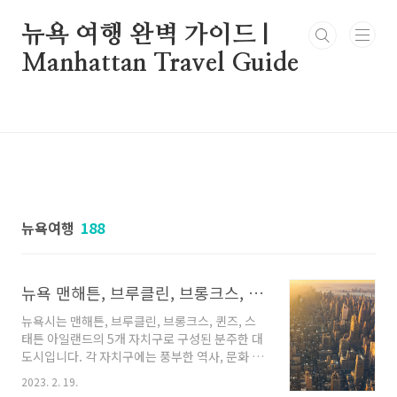
본문 바로가기
뉴욕 여행 완벽 가이드 |
Manhattan Travel Guide
뉴욕여행
188
뉴욕 맨해튼, 브루클린, 브롱크스, 퀸즈, 스태튼 아일랜드 5개의 자치구 개요
뉴욕시는 맨해튼, 브루클린, 브롱크스, 퀸즈, 스
태튼 아일랜드의 5개 자치구로 구성된 분주한 대
도시입니다. 각 자치구에는 풍부한 역사, 문화 유
산, 관광 명소가 있어 독특하고 탐험할 가치가 있
2023. 2. 19.
습니다. 이 기사에서는 뉴욕시를 특별한 장소로