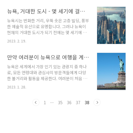
만드는 꼭 봐야 할 명소, 경험 및 커뮤니티를 강조
하면서 각 자치구의 특성을 탐구합니다. 맨해튼
뉴욕, 거대한 도시 - 몇 세기에 걸친 유구한 뉴욕역사
맨해튼은 뉴욕시의 심장부이며 5개 자치구 중에
뉴욕시는 번화한 거리, 우뚝 솟은 고층 빌딩, 풍부
서 가장 인구 밀도가 높은 곳입니다. 엠파이어 스
한 예술적 유산으로 유명합니다. 그러나 뉴욕이
테이트 빌딩, 센트럴 파크, 메트로폴리탄 미술관
현재의 거대한 도시가 되기 전에는 몇 세기에 걸
등 세계에서 가장 유명한 랜드마크가 있는 곳입
친 유구한 역사를 가지고 있었습니다. 뉴욕의 아
니다. 맨해튼은 또한 도시의 금융 및 비즈니스 허
2023. 2. 19.
메리카 원주민 뿌리 Lenape 사람들은 수천 년
브로 월스트리트와 뉴욕 증권 거래소가 경계 내
동안 낚시, 사냥, 농사를 지으며 이 지역에 살았습
에 있습니다. 빠르게 변화하는 에너지에도 불구
니다. 그들은 자연과 조화를 이루며 살았으며 토
만약 여러분이 뉴욕으로 여행을 계획하고 있다면, 여러분이 놓치고 싶지 않을 꼭 가봐야 할 명소들이 있습니다.
하고 맨해튼에는 광활한 센트럴 파크를 포함하여
지와 자원과 깊은 관계를 형성했습니다. 그들은
놀라운 ..
뉴욕은 세계에서 가장 인기 있는 관광지 중 하나
독특한 전통, 신념 및 관습을 포함한 복잡한 문화
로, 모든 연령대와 관심사의 방문객들에게 다양
유산을 가지고 있었으며 이를 기반으로 복잡한
한 볼거리와 활동을 제공한다. 여러분이 처음 방
사회를 구축했습니다. 네덜란드인이 1600년대
문하는 사람이든 노련한 여행자이든, 여기 여러
에 이 지역에 도착하면서 그들은 복잡한 문화를
2023. 1. 28.
분이 뉴욕을 여행할 때 꼭 방문해야 하는 상위 5
접하게 되었습니다. 유럽 정착민의 도착은
개의 장소들이 있습니다. 1. 자유의 여신상: 자유
Lenape 사람들의 역사에서 전환점이 되었습니
와 민주주의의 상징인 이 상징은 뉴욕시를 처음
1
···
35
36
37
38
다. 네덜란드인은 뉴 암스테르담의 작은 정착지
방문하는 사람이라면 누구나 꼭 봐야 할 것이다.
에 수도를 ..
방문객들은 리버티 섬으로 가는 페리를 타고 그
도시의 숨막히는 경치를 보기 위해 동상의 꼭대
기에 오를 수 있습니다. 그 조각상은 유네스코 세
계 문화 유산이고 세계에서 가장 인기 있는 관광