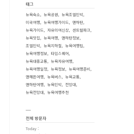
태그
뉴욕숙소
뉴욕공원
뉴욕조엘민박
미국여행
뉴욕여행가이드
맨하탄
뉴욕가이드
자유의여신상
센트럴파크
뉴욕맛집
뉴욕여행
맨하탄정보
조엘민박
뉴욕지하철
뉴욕여행팁
뉴욕여행정보
타임스퀘어
뉴욕대중교통
뉴욕자유여행
뉴욕여행일정
뉴욕정보
뉴욕여행준비
맨해튼여행
뉴욕버스
뉴욕교통
맨하탄여행
뉴욕민박
전망대
뉴욕전망대
뉴욕여행추천
전체 방문자
Today :