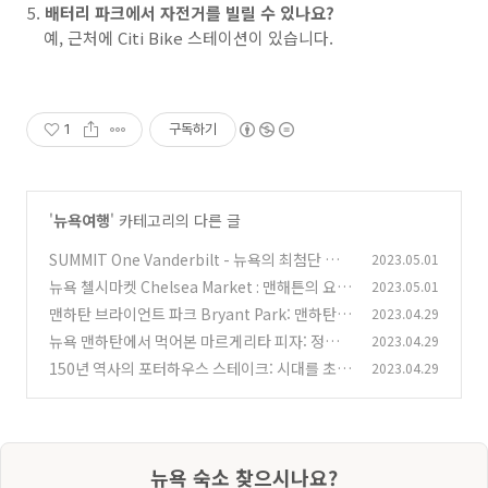
배터리 파크에서 자전거를 빌릴 수 있나요?
예, 근처에 Citi Bike 스테이션이 있습니다.
1
구독하기
'
뉴욕여행
' 카테고리의 다른 글
SUMMIT One Vanderbilt - 뉴욕의 최첨단 전
2023.05.01
망대
뉴욕 첼시마켓 Chelsea Market : 맨해튼의 요리
2023.05.01
(0)
및 쇼핑 천국
맨하탄 브라이언트 파크 Bryant Park: 맨하탄
2023.04.29
(0)
중심부의 도시 오아시스
뉴욕 맨하탄에서 먹어본 마르게리타 피자: 정통
2023.04.29
(0)
이탈리아 요리
150년 역사의 포터하우스 스테이크: 시대를 초월
2023.04.29
(0)
한 아메리칸 클래식
(0)
뉴욕 숙소 찾으시나요?