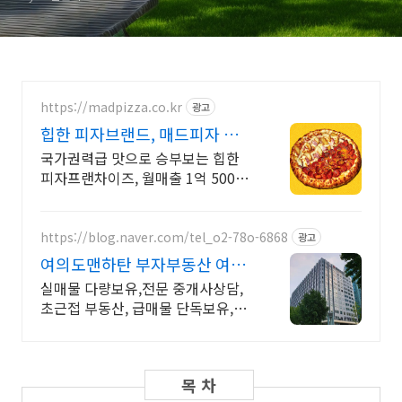
https://madpizza.co.kr
광고
힙한 피자브랜드, 매드피자 발효
식초로 만든 도우
국가권력급 맛으로 승부보는 힙한
피자프랜차이즈, 월매출 1억 5000
만원 신화 가장 대중적인 메뉴가 유
행을 안탑니다
https://blog.naver.com/tel_o2-78o-6868
광고
여의도맨하탄 부자부동산 여의
도맨하탄전문
실매물 다량보유,전문 중개사상담,
초근접 부동산, 급매물 단독보유,24
시 상담가능 연락시 즉시 투어가능
(주말가능), 신속 정확 깔끔한 중개