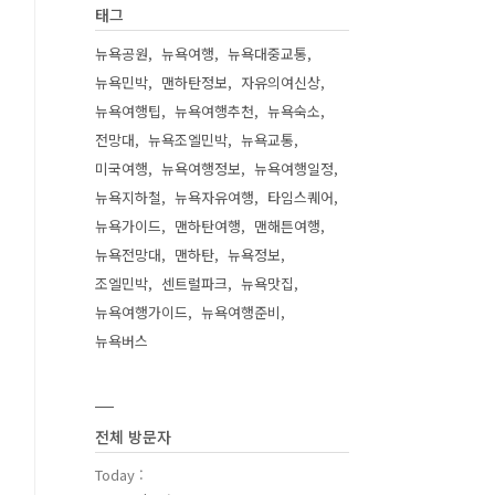
태그
뉴욕공원
뉴욕여행
뉴욕대중교통
뉴욕민박
맨하탄정보
자유의여신상
뉴욕여행팁
뉴욕여행추천
뉴욕숙소
전망대
뉴욕조엘민박
뉴욕교통
미국여행
뉴욕여행정보
뉴욕여행일정
뉴욕지하철
뉴욕자유여행
타임스퀘어
뉴욕가이드
맨하탄여행
맨해튼여행
뉴욕전망대
맨하탄
뉴욕정보
조엘민박
센트럴파크
뉴욕맛집
뉴욕여행가이드
뉴욕여행준비
뉴욕버스
전체 방문자
Today :