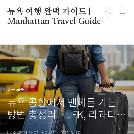
본문 바로가기
뉴욕 여행 완벽 가이드 |
Manhattan Travel Guide
뉴욕 교통
뉴욕 공항에서 맨해튼 가는
방법 총정리｜JFK, 라과디
아, 뉴어크 공항별 이동 방법
by 조엘민박 CHOEL HOUSE
2026. 3. 17.