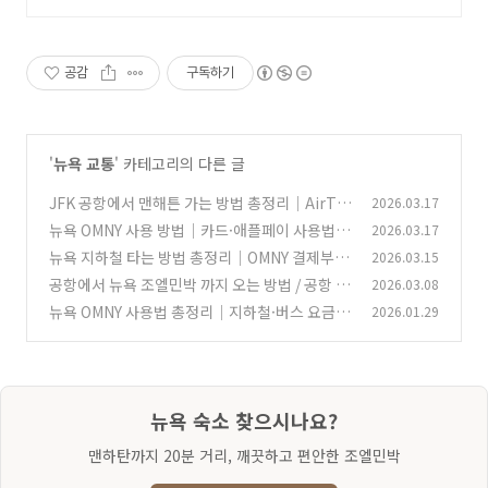
공감
구독하기
'
뉴욕 교통
' 카테고리의 다른 글
JFK 공항에서 맨해튼 가는 방법 총정리｜AirTra
2026.03.17
in, 지하철, LIRR, 택시 비교
뉴욕 OMNY 사용 방법｜카드·애플페이 사용법,
2026.03.17
(0)
지하철과 버스 결제, 무료 환승, 주간 페어캡, 실
뉴욕 지하철 타는 방법 총정리｜OMNY 결제부터
2026.03.15
수하기 쉬운 포인트까지
업타운·다운타운 보는 법까지
(1)
공항에서 뉴욕 조엘민박 까지 오는 방법 / 공항 픽
2026.03.08
(1)
업 안내, 대중교통 안내
뉴욕 OMNY 사용법 총정리｜지하철·버스 요금,
2026.01.29
(0)
Apple Pay, 페어캡까지 (2026 최신)
(0)
뉴욕 숙소 찾으시나요?
맨하탄까지 20분 거리, 깨끗하고 편안한 조엘민박