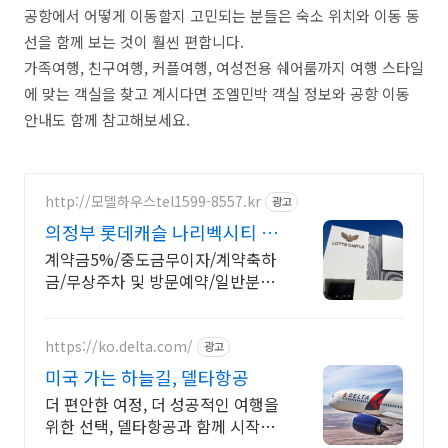
공항에서 어떻게 이동할지 고민되는 분들은 숙소 위치와 이동 동
선을 함께 보는 것이 훨씬 편합니다.
가족여행, 친구여행, 커플여행, 여성전용 쉐어룸까지 여행 스타일
에 맞는 객실을 찾고 계시다면 조엘민박 객실 정보와 공항 이동
안내도 함께 참고해보세요.
http://모델하우스tel1599-8557.kr
광고
의정부 롯데캐슬 나리벡시티 홈
페이지
계약금5%/중도금무이자/계약축하
금/무상주차 및 방문예약/일반분양
아파트 의정부시 금오지구 나리백시
티 도시개발구역 금오동 일반 신축
분양 아파트
https://ko.delta.com/
광고
미국 가는 하늘길, 델타항공
더 편안한 여정, 더 성공적인 여행을
위한 선택, 델타항공과 함께 시작하
세요! 미국으로의 특별한 시작!